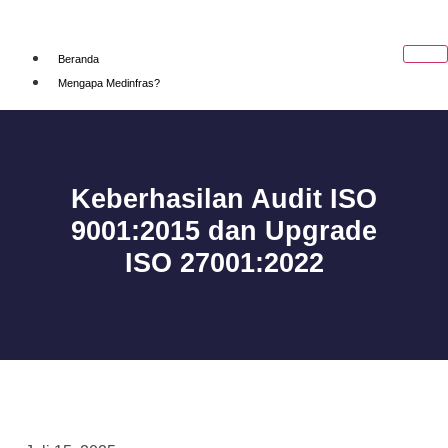
Beranda
Mengapa Medinfras?
Solusi
Sistem Manajemen Informasi Rumah Sakit
Aplikasi Mobile / Web Registrasi
Sistem Antrian
Keberhasilan Audit ISO
Dashboard Rumah Sakit
9001:2015 dan Upgrade
Berita
Tentang Kami
ISO 27001:2022
X