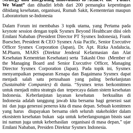
We Want”
dan dihadiri lebih dari 200 pemangku kepentingan
dibidang kesehatan, organisasi, Rumah Sakit, Kementerian maupun
Laboratorium se-Indonesia
Dalam Forum ini membahas 3 topik utama, yang Pertama pada
keynote session dengan topik Sysmex Beyond Healthcare diisi oleh
Emilani Nababan (President Director PT Sysmex Indonesia), Frank
Buescher, President & CEO Sysmex Asia Pacific, Senior Executive
Officer Sysmex Corporation (Japan), Dr. Apt. Rizka Andalucia,
M.Pharm, MARS (Direktur Jenderal Kefarmasian dan Alat
Kesehatan Kementrian Kesehatan) serta
Takashi Ono
(Member of
the Managing Board and Senior Executive Officer, Managing
Director Sysmex Corporation (Japan). Pada topik ini, Sysmex
menyampaikan pemaparan Kenapa dan Bagaimana Sysmex dapat
menjadi salah satu perusahaan yang paling berkelanjutan
(Sustainable Companies)
di dunia.
“Sysmex terus berkomitmen
untuk menjadi mitra strategis dan terpercaya dalam sistem kesehatan
Indonesia. Keberlanjutan layanan kesehatan berkualitas di
Indonesia adalah tanggung jawab kita bersama bagi generasi saat
ini dan juga generasi penerus kita di masa depan. Sebuah komitmen
yang harus diupayakan bersama oleh seluruh stakeholder dalam
ekosistem kesehatan bukan saja untuk keberlangsungan bisnis saat
ini namun juga untuk keberhasilan organisasi di masa depan,” ujar
Emilani Nababan, Presiden Direktur Sysmex Indonesia.