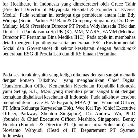
for Healthcare in Indonesia yang dimoderatori oleh Grace Tahir
(President Director of Mayapada Hospital & Founder of Everest
Media). Pada seminar ini terdapat tiga pembicara antara lain Edy
Widjaja (Senior Partner AP Bain & Company Singapore), Dr. Dewi
Muliaty, M.Si (President Director PT Prodia Widyahusada Tbk) dan
Dr. dr.
Lia Partakusuma Sp.PK (K), MM, MARS, FAMM (Medical
Director PT Pertamina Bina Medika IHC). Pada topik ini membahas
detail mengenai pentingnya serta penerapan ESG (Environmental,
Social dan Governance) di sektor kesehatan dengan
benchmark
penerapan ESG di Prodia Lab dan di RS binaan Pertamina.
Pada sesi terakhir yaitu yang ketiga dikemas dengan sangat menarik
dengan konsep Talkshow
yang menghadirkan Chief Digital
Transformation Office Kementrian Kesehatan Republik Indonesia
yaitu Setiaji, S.T., M.Si. yang memiliki peran sangat kuat dengan
kemajuan digitalisasi kesehatan di Indonesia.
Pada talkshow tersebut
menghadirkan Joyce H. Vidyayanti, MBA (Chief Financial Officer,
PT Mitra Keluarga Karyasehat Tbk), Wee Kai Tay (Chief Executive
Officer, Parkway Shenton Singapore), Dr. Andrew Wu, Ph.D
(founder & Chief Executive Officer, Meshbio, Singapore), Benny
Hendra (Founder & Director PT Quantum Infra Solusindo) serta
Novianto Wahyudi (Head of IT Departement PT Sysmex
Indonesia).