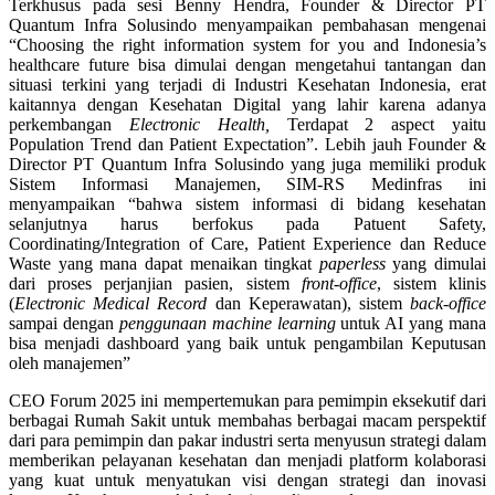
Terkhusus pada sesi Benny Hendra, Founder & Director PT
Quantum Infra Solusindo menyampaikan pembahasan mengenai
“Choosing the right information system for you and Indonesia’s
healthcare future bisa dimulai dengan mengetahui tantangan dan
situasi terkini yang terjadi di Industri Kesehatan Indonesia, erat
kaitannya dengan Kesehatan Digital yang lahir karena adanya
perkembangan
Electronic Health,
Terdapat 2 aspect yaitu
Population Trend dan Patient Expectation”. Lebih jauh Founder &
Director PT Quantum Infra Solusindo yang juga memiliki produk
Sistem Informasi Manajemen, SIM-RS Medinfras ini
menyampaikan “bahwa sistem informasi di bidang kesehatan
selanjutnya harus berfokus pada Patuent Safety,
Coordinating/Integration of Care, Patient Experience dan Reduce
Waste yang mana dapat menaikan tingkat
paperless
yang dimulai
dari proses perjanjian pasien, sistem
front-office
, sistem klinis
(
Electronic Medical Record
dan Keperawatan), sistem
back-office
sampai dengan
penggunaan machine learning
untuk AI yang mana
bisa menjadi dashboard yang baik untuk pengambilan Keputusan
oleh manajemen”
CEO Forum 2025 ini mempertemukan para pemimpin eksekutif dari
berbagai Rumah Sakit untuk membahas berbagai macam perspektif
dari para pemimpin dan pakar industri serta menyusun strategi dalam
memberikan pelayanan kesehatan dan menjadi platform kolaborasi
yang kuat untuk menyatukan visi dengan strategi dan inovasi