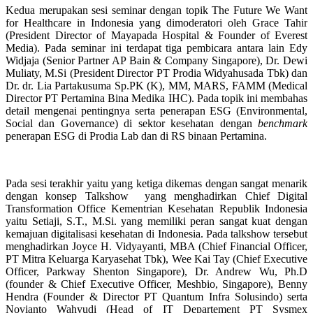
Kedua merupakan sesi seminar dengan topik The Future We Want
for Healthcare in Indonesia yang dimoderatori oleh Grace Tahir
(President Director of Mayapada Hospital & Founder of Everest
Media). Pada seminar ini terdapat tiga pembicara antara lain Edy
Widjaja (Senior Partner AP Bain & Company Singapore), Dr. Dewi
Muliaty, M.Si (President Director PT Prodia Widyahusada Tbk) dan
Dr. dr.
Lia Partakusuma Sp.PK (K), MM, MARS, FAMM (Medical
Director PT Pertamina Bina Medika IHC). Pada topik ini membahas
detail mengenai pentingnya serta penerapan ESG (Environmental,
Social dan Governance) di sektor kesehatan dengan
benchmark
penerapan ESG di Prodia Lab dan di RS binaan Pertamina.
Pada sesi terakhir yaitu yang ketiga dikemas dengan sangat menarik
dengan konsep Talkshow
yang menghadirkan Chief Digital
Transformation Office Kementrian Kesehatan Republik Indonesia
yaitu Setiaji, S.T., M.Si. yang memiliki peran sangat kuat dengan
kemajuan digitalisasi kesehatan di Indonesia.
Pada talkshow tersebut
menghadirkan Joyce H. Vidyayanti, MBA (Chief Financial Officer,
PT Mitra Keluarga Karyasehat Tbk), Wee Kai Tay (Chief Executive
Officer, Parkway Shenton Singapore), Dr. Andrew Wu, Ph.D
(founder & Chief Executive Officer, Meshbio, Singapore), Benny
Hendra (Founder & Director PT Quantum Infra Solusindo) serta
Novianto Wahyudi (Head of IT Departement PT Sysmex