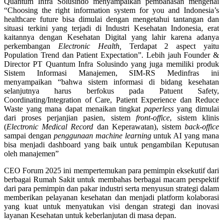
Quantum Infra Solusindo menyampaikan pembahasan mengenai
“Choosing the right information system for you and Indonesia’s
healthcare future bisa dimulai dengan mengetahui tantangan dan
situasi terkini yang terjadi di Industri Kesehatan Indonesia, erat
kaitannya dengan Kesehatan Digital yang lahir karena adanya
perkembangan
Electronic Health,
Terdapat 2 aspect yaitu
Population Trend dan Patient Expectation”. Lebih jauh Founder &
Director PT Quantum Infra Solusindo yang juga memiliki produk
Sistem Informasi Manajemen, SIM-RS Medinfras ini
menyampaikan “bahwa sistem informasi di bidang kesehatan
selanjutnya harus berfokus pada Patuent Safety,
Coordinating/Integration of Care, Patient Experience dan Reduce
Waste yang mana dapat menaikan tingkat
paperless
yang dimulai
dari proses perjanjian pasien, sistem
front-office
, sistem klinis
(
Electronic Medical Record
dan Keperawatan), sistem
back-office
sampai dengan
penggunaan machine learning
untuk AI yang mana
bisa menjadi dashboard yang baik untuk pengambilan Keputusan
oleh manajemen”
CEO Forum 2025 ini mempertemukan para pemimpin eksekutif dari
berbagai Rumah Sakit untuk membahas berbagai macam perspektif
dari para pemimpin dan pakar industri serta menyusun strategi dalam
memberikan pelayanan kesehatan dan menjadi platform kolaborasi
yang kuat untuk menyatukan visi dengan strategi dan inovasi
layanan Kesehatan untuk keberlanjutan di masa depan.