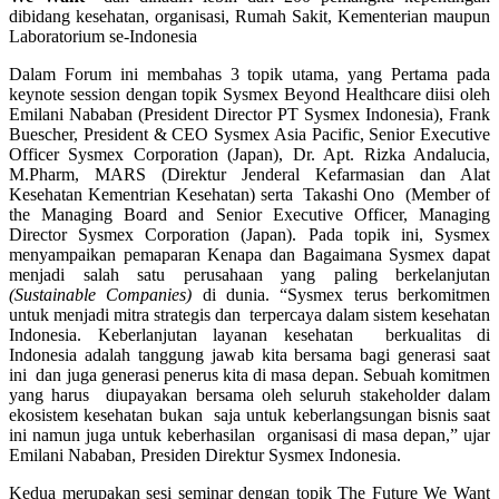
dibidang kesehatan, organisasi, Rumah Sakit, Kementerian maupun
Laboratorium se-Indonesia
Dalam Forum ini membahas 3 topik utama, yang Pertama pada
keynote session dengan topik Sysmex Beyond Healthcare diisi oleh
Emilani Nababan (President Director PT Sysmex Indonesia), Frank
Buescher, President & CEO Sysmex Asia Pacific, Senior Executive
Officer Sysmex Corporation (Japan), Dr. Apt. Rizka Andalucia,
M.Pharm, MARS (Direktur Jenderal Kefarmasian dan Alat
Kesehatan Kementrian Kesehatan) serta
Takashi Ono
(Member of
the Managing Board and Senior Executive Officer, Managing
Director Sysmex Corporation (Japan). Pada topik ini, Sysmex
menyampaikan pemaparan Kenapa dan Bagaimana Sysmex dapat
menjadi salah satu perusahaan yang paling berkelanjutan
(Sustainable Companies)
di dunia.
“Sysmex terus berkomitmen
untuk menjadi mitra strategis dan terpercaya dalam sistem kesehatan
Indonesia. Keberlanjutan layanan kesehatan berkualitas di
Indonesia adalah tanggung jawab kita bersama bagi generasi saat
ini dan juga generasi penerus kita di masa depan. Sebuah komitmen
yang harus diupayakan bersama oleh seluruh stakeholder dalam
ekosistem kesehatan bukan saja untuk keberlangsungan bisnis saat
ini namun juga untuk keberhasilan organisasi di masa depan,” ujar
Emilani Nababan, Presiden Direktur Sysmex Indonesia.
Kedua merupakan sesi seminar dengan topik The Future We Want