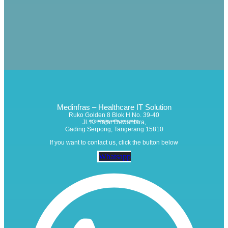
Medinfras – Healthcare IT Solution
Ruko Golden 8 Blok H No. 39-40
Jl. Ki Hajar Dewantara,
PT QUANTUM INFRA SOLUSINDO
Gading Serpong, Tangerang 15810
If you want to contact us, click the button below
Whatsapp