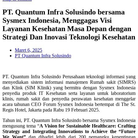
Aplikasi Mobile / Web Registrasi
Sistem Antrian
PT. Quantum Infra Solusindo bersama
Dashboard Rumah Sakit
X
Sysmex Indonesia, Menggagas Visi
Berita
Tentang Kami
Layanan Kesehatan Masa Depan dengan
Strategi Dan Inovasi Teknologi Kesehatan
Maret 6, 2025
X
PT Quantum Infra Solusindo
PT. Quantum Infra Solusindo Perusahaan teknologi informasi yang
menyediakan sistem informasi manajemen Rumah sakit (SIMRS)
dan Klink (SIM Klinik) yang bermitra dengan Sysmex Indonesia
penyedia produk IT Kesehatan serta layanan untuk laboratorium
klinis, rumah sakit dan penyedia perawatan kesehatan menggelar
acara tahunan CEO Forum Sysmex Indonesia bertempat di The St.
Regis Hotel, Jakarta pada Rabu 19 Februari 2025.
Tahun ini, PT. Quantum Infra Solusindo bersama Sysmex Indonesia
mengusung tema “
A Vision for Sustainable Healthcare: Crafting
Strategy and Integrating Innovations to Achieve the “Future
We Want”
dan dihadiri lebih dari 200 pemangku kepentingan